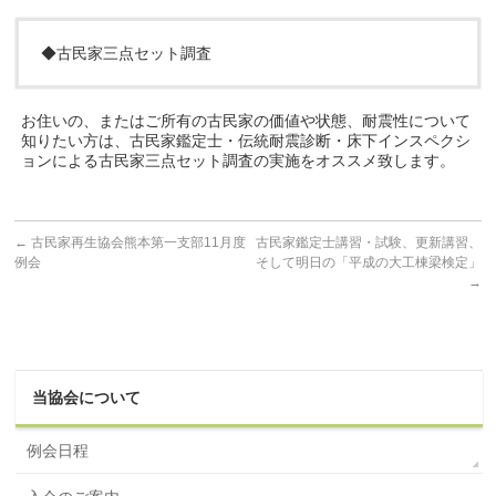
◆古民家三点セット調査
お住いの、またはご所有の古民家の価値や状態、耐震性について
知りたい方は、古民家鑑定士・伝統耐震診断・床下インスペクシ
ョンによる古民家三点セット調査の実施をオススメ致します。
←
古民家再生協会熊本第一支部11月度
古民家鑑定士講習・試験、更新講習、
例会
そして明日の「平成の大工棟梁検定」
→
当協会について
例会日程