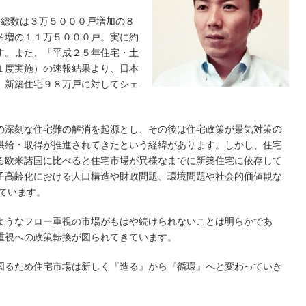
宅総数は３万５０００戸増加の８
％増の１１万５０００戸。実に約
す。また、「平成２５年住宅・土
１度実施）の速報結果より、日本
、新築住宅９８万戸に対してシェ
の深刻な住宅難の解消を起源とし、その後は住宅政策が景気対策の
供給・取得が推進されてきたという経緯があります。しかし、住宅
る欧米諸国に比べると住宅市場が異様なまでに新築住宅に依存して
子高齢化における人口構造や財政問題、環境問題や社会的価値観な
ています。
ようなフロー重視の市場がもはや続けられないことは明らかであ
重視への政策転換が図られてきています。
図るため住宅市場は新しく『造る』から『循環』へと変わっていき