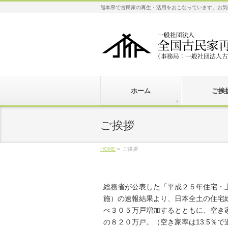
熊本県で古民家の再生・活用をおこなっています。お気
ホーム
ご挨
ご挨拶
HOME
»
ご挨拶
総務省が公表した「平成２５年住宅・
施）の速報結果より、日本全土の住宅
べ３０５万戸増加するとともに、空き
の８２０万戸。（空き家率は13.5％で