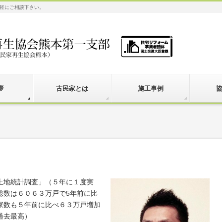
軽にご相談下さい。
拶
古民家とは
施工事例
土地統計調査」（５年に１度実
総数は６０６３万戸で5年前に比
家数も５年前に比べ６３万戸増加
過去最高）