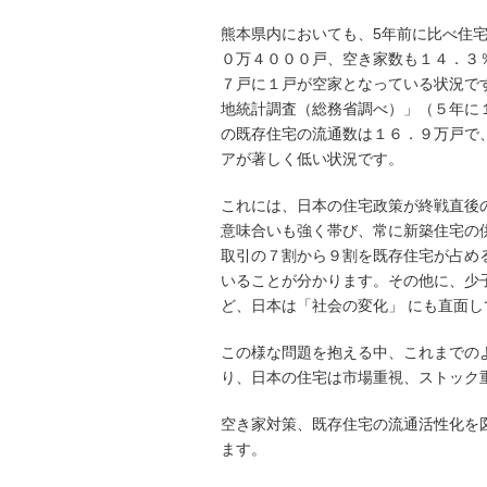
熊本県内においても、5年前に比べ住
０万４０００戸、空き家数も１４．３
７戸に１戸が空家となっている状況で
地統計調査（総務省調べ）」（５年に
の既存住宅の流通数は１６．９万戸で
アが著しく低い状況です。
これには、日本の住宅政策が終戦直後
意味合いも強く帯び、常に新築住宅の
取引の７割から９割を既存住宅が占め
いることが分かります。その他に、少
ど、日本は「社会の変化」 にも直面し
この様な問題を抱える中、これまでの
り、日本の住宅は市場重視、ストック
空き家対策、既存住宅の流通活性化を
ます。